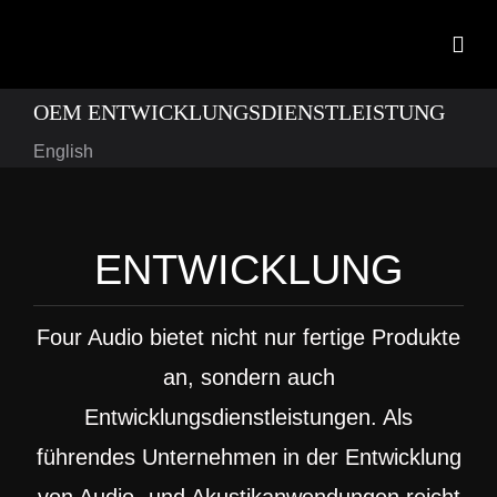
Zum
Inhalt
Togg
springen
Navig
OEM ENTWICKLUNGSDIENSTLEISTUNG
Start
English
Produkte
OEM Entwicklungs
ENTWICKLUNG
Neuigkeiten
Four Audio bietet nicht nur fertige Produkte
Kontakt
an, sondern auch
Downloads
Entwicklungsdienstleistungen. Als
führendes Unternehmen in der Entwicklung