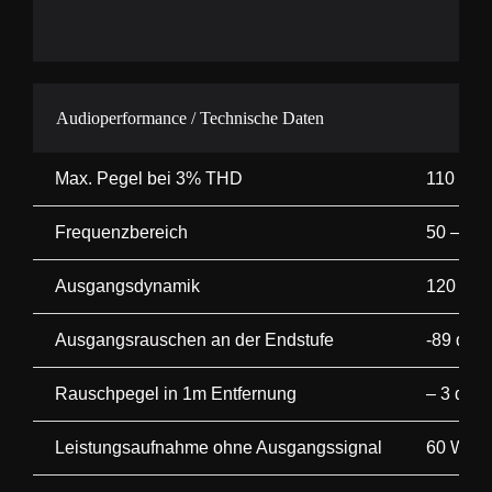
Audioperformance / Technische Daten
Max. Pegel bei 3%
THD
110 dB (
Frequenzbereich
50 – 20
Ausgangsdynamik
120 dB
Ausgangsrauschen an der Endstufe
-89 dBu
Rauschpegel in 1m Entfernung
– 3 dB(A
Leistungsaufnahme ohne Ausgangssignal
60 W