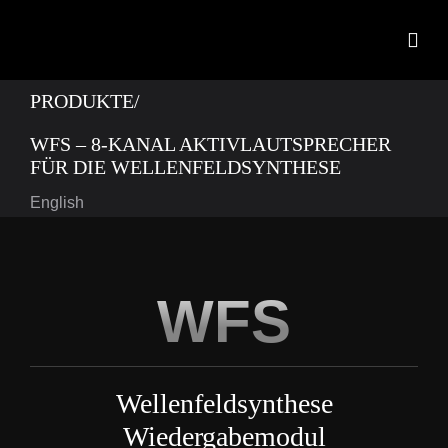
Zum
Inhalt
Togg
springen
Navig
PRODUKTE/
Start
WFS – 8-KANAL AKTIVLAUTSPRECHER
Produkte
FÜR DIE WELLENFELDSYNTHESE
English
OEM Entwicklungs
Neuigkeiten
WFS
Kontakt
Downloads
Wellenfeldsynthese
Wiedergabemodul