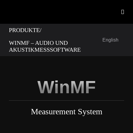
Zum
Inhalt
Togg
springen
Navig
PRODUKTE/
Start
English
WINMF – AUDIO UND
Produkt
AKUSTIKMESSSOFTWARE
OEM Ent
Neuigke
WinMF
Kontakt
Downlo
Measurement System