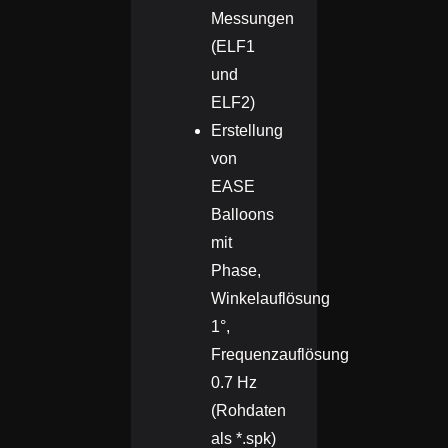
Messungen
(ELF1
und
ELF2)
Erstellung
von
EASE
Balloons
mit
Phase,
Winkelauflösung
1°,
Frequenzauflösung
0.7 Hz
(Rohdaten
als *.spk)